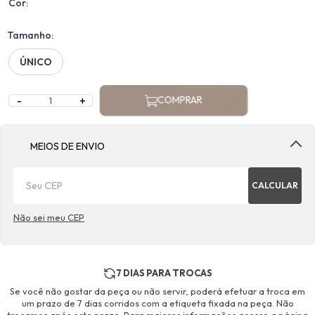
Cor:
Tamanho:
ÚNICO
-
+
COMPRAR
MEIOS DE ENVIO
CALCULAR
Não sei meu CEP
7 DIAS PARA TROCAS
Se você não gostar da peça ou não servir, poderá efetuar a troca em
um prazo de 7 dias corridos com a etiqueta fixada na peça. Não
trocamos após este prazo. Para maiores informações acesse a página