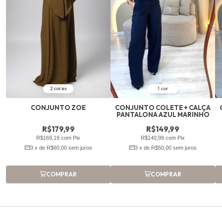
2 cores
1 cor
CONJUNTO ZOE
CONJUNTO COLETE + CALÇA
PANTALONA AZUL MARINHO
R$179,99
R$149,99
R$169,19 com Pix
R$140,99 com Pix
3 x de R$60,00 sem juros
3 x de R$50,00 sem juros
COMPRAR
COMPRAR