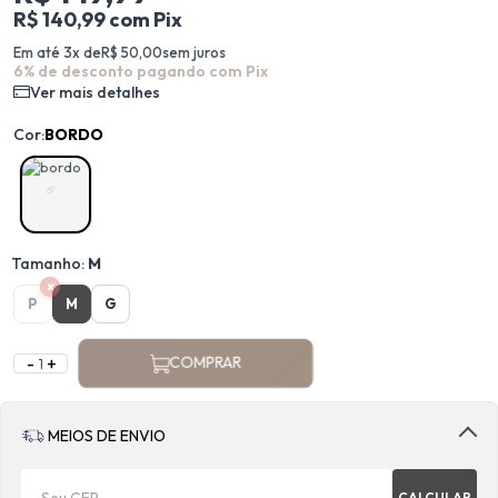
R$ 140,99 com Pix
Em até 3x de
R$ 50,00
sem juros
6% de desconto pagando com Pix
Ver mais detalhes
Cor:
BORDO
Tamanho:
M
×
P
M
G
-
+
COMPRAR
MEIOS DE ENVIO
CALCULAR