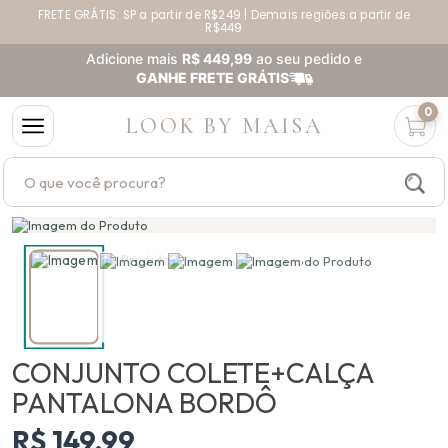
FRETE GRÁTIS: SP a partir de R$249 | Demais regiões a partir de
Parcele suas compras em até 5x sem juros no cartão
R$449
Adicione mais
R$ 449,99
ao seu pedido e
GANHE FRETE GRÁTIS
0
LOOK BY MAISA
Buscar produtos
CONJUNTO COLETE+CALÇA
PANTALONA BORDÔ
R$ 149,99