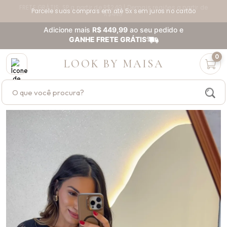
Parcele suas compras em até 5x sem juros no cartão
Adicione mais
R$ 449,99
ao seu pedido e
GANHE FRETE GRÁTIS
0
LOOK BY MAISA
Buscar produtos